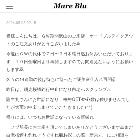
2024.05.08 02:15
皆様こんにちは、ＧＷ期間沢山のご来店 オードブルテイクアウ
トのご注文ありがとうございました🙇
今週はＧＷの代休で７日〜９日木曜日迄お休みいただいておりま
す １０日金曜日より再開しますのでお間違えないようにお願い
します🙇
久々の14連勤の後は待ちに待ったご褒美🌸仕入れ再開✌
昨日は、網走桜鱒釣行中止になり白老へスクランブル
隆生丸さんにお世話になり 桜鱒GET🐟🎣数は伸びませんでし
たが大雨の中楽しませていただきました(^^)
帰りには、いつもお世話になっている新栄丸
ノブ船長にお土産も頂いてしまいありがとうございます🙇まだ
白老桜鱒も釣れそうですね船お探しの際 新栄丸 にご相談を