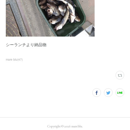
シーランチより納品物
mare blu
(
47
)
Copyright ©
2026
mareblu
.