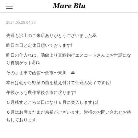
2024.05.29 04:30
先週も沢山のご来店ありがとうございました🙇
昨日本日と定休日頂いております!
昨日の仕入れは、函館より真鯛釣行エスコートさんにお世話にな
り真鯛ゲット✌🎣
そのまま車で函館〜余市〜東川 🚘
本日は朝から野菜の苗を植え付けて仕込み完了ですね!
午後からも農作業後余市に戻ります!
５月残すところ２日になり６月に突入しますね!
６月はお席まだまだ余裕がございます、皆様のお問い合わせお待
ちしております!