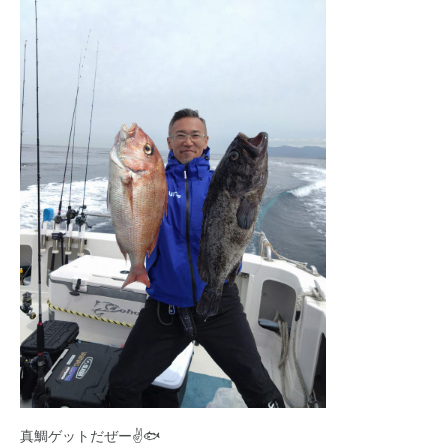
真鯛ゲットだぜー✌🐟