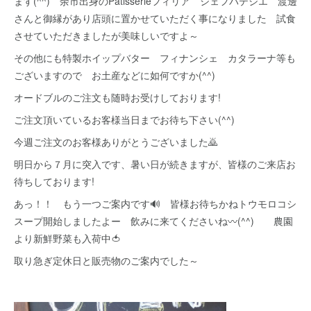
ます(^^) 余市出身のPatisserieフィリア シェフパテシエ 渡邊
さんと御縁があり店頭に置かせていただく事になりました 試食
させていただきましたが美味しいですよ～
その他にも特製ホイップバター フィナンシェ カタラーナ等も
ございますので お土産などに如何ですか(^^)
オードブルのご注文も随時お受けしております!
ご注文頂いているお客様当日までお待ち下さい(^^)
今週ご注文のお客様ありがとうございました🙇
明日から７月に突入です、暑い日が続きますが、皆様のご来店お
待ちしております!
あっ！！ もう一つご案内です🔊 皆様お待ちかねトウモロコシ
スープ開始しましたよー 飲みに来てくださいね〰(^^) 農園
より新鮮野菜も入荷中🍅
取り急ぎ定休日と販売物のご案内でした～