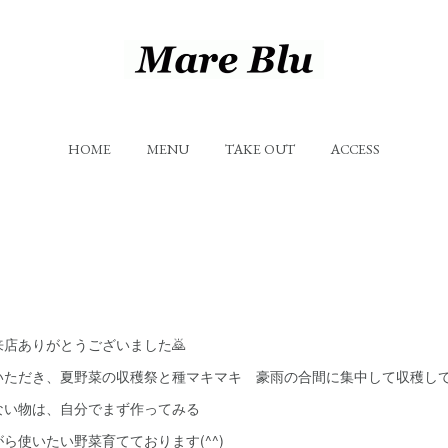
HOME
MENU
TAKE OUT
ACCESS
店ありがとうございました🙇
いただき、夏野菜の収穫祭と種マキマキ 豪雨の合間に集中して収穫し
ない物は、自分でまず作ってみる
ら使いたい野菜育てております(^^)