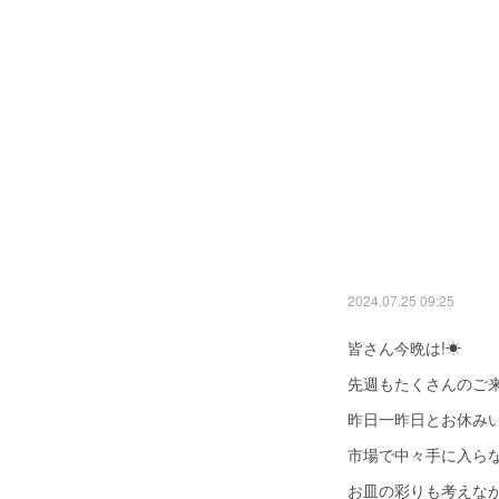
2024.07.25 09:25
皆さん今晩は!☀
先週もたくさんのご来
昨日一昨日とお休み
市場で中々手に入ら
お皿の彩りも考えなが