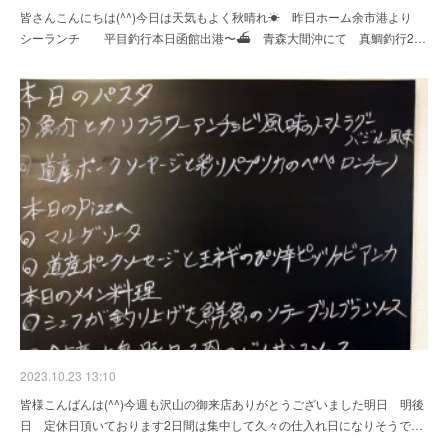
皆さんこんにちは(^^)今日は天気もよく秋晴れ☀ 昨日ホーム余市港より
シーランチ 平目釣行本日函館出港〜⛴ 青森大間沖にて 真鯛釣行2…
2023.10.23 13:10
皆様こんばんは(^^)今週も沢山の御来店ありがとうございました明日 明後
日 定休日頂いております2日間は集中して久々の仕入れ日になりそうで…